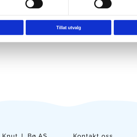
Tillat utvalg
 Knut J. Bø AS
Kontakt oss