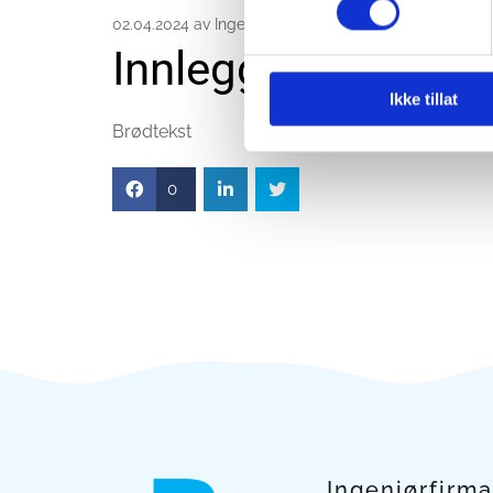
02.04.2024
av Ingeniørfirma Knut J. Bø AS
Innlegg 2
Ikke tillat
Brødtekst
0
Ingeniørfirma