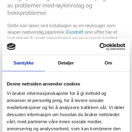
av problemer med røykinnslag og
trekkproblemer.
Dette kan løses ved installasjon av en røyksuger som
skaper nødvendig pipetrekk.
Exodraft
sine vifter har et
lavt støynivå, gode egenskaper og en suveren kvalitet
som sikrer problemfri drift i mange år.
Samtykke
Detaljer
Om
For fast brensel og olje
har vi modellene
RS
(horisontalt avkast) og
RSV
(vertikalt avkast).
For gass og oljefyr
har vi
RSVG
med vertikalt
Denne nettsiden anvender cookies
avkast.
Vi bruker informasjonskapsler for å gi innhold og
annonser et personlig preg, for å levere sosiale
For gasspeiser
har vi modellene
RSG
(monteres
mediefunksjoner og for å analysere trafikken vår. Vi deler
på yttervegg) og
RSHG
(horisontalt avkast).
dessuten informasjon om hvordan du bruker nettstedet
vårt, med partnerne våre innen sosiale medier,
annonsering og analysearbeid, som kan kombinere den