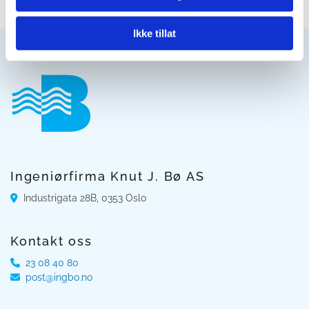
Ikke tillat
Ingeniørfirma Knut J. Bø AS
Industrigata 28B, 0353 Oslo

Kontakt oss
23 08 40 80

post@ingbo.no
