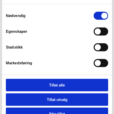
tjenestene deres.
Samtykkevalg
Nødvendig
Egenskaper
Statistikk
E05
E05C
Markedsføring
Tillat alle
Tillat utvalg
Ikke tillat