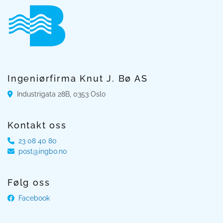
Ingeniørfirma Knut J. Bø AS
Industrigata 28B, 0353 Oslo

Kontakt oss
23 08 40 80

post@ingbo.no

Følg oss
Facebook
