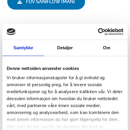
FDV SANIFLOW (MAN)
SaniFlow E05
- Hvit epoxy lakkert 1,5 mm stålkapsling
(El.nr. 5833880)
Samtykke
Detaljer
Om
SaniFlow E05C
- Blankpolert rustfri 1,5 mm stålkapsling
(El.nr. 5833882)
Denne nettsiden anvender cookies
SaniFlow E05CS
- Matt børstet rustfri 1,5 mm stålkapsling
Vi bruker informasjonskapsler for å gi innhold og
(El.nr. 5833884)
annonser et personlig preg, for å levere sosiale
mediefunksjoner og for å analysere trafikken vår. Vi deler
SaniFlow E05B
- Matt svart rustfri 1,5 mm stålkapsling
dessuten informasjon om hvordan du bruker nettstedet
(El.nr. 5833874)
vårt, med partnerne våre innen sosiale medier,
annonsering og analysearbeid, som kan kombinere den
med annen informasjon du har gjort tilgjengelig for dem,
eller som de har samlet inn gjennom din bruk av