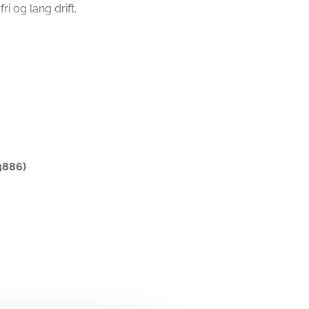
i og lang drift.
33886)