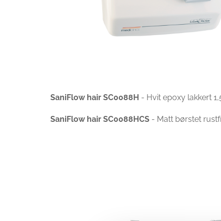
SaniFlow hair SC0088H
- Hvit epoxy lakkert 
SaniFlow hair SC0088HCS
- Matt børstet rust