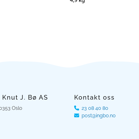
 Knut J. Bø AS
Kontakt oss
 0353 Oslo
23 08 40 80

post@ingbo.no
