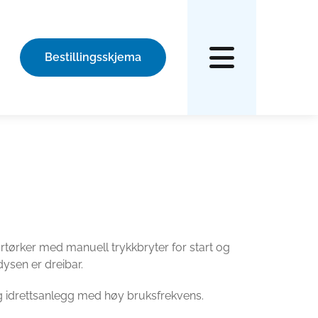
Bestillingsskjema
årtørker med manuell trykkbryter for start og
dysen er dreibar.
g idrettsanlegg med høy bruksfrekvens.